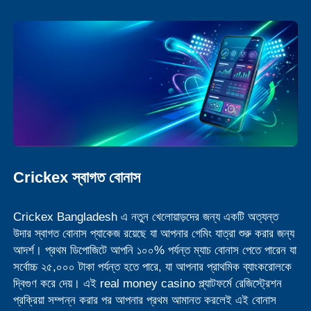
Crickex স্বাগত বোনাস
Crickex Bangladesh এ নতুন খেলোয়াড়দের জন্য একটি অত্যন্ত
উদার স্বাগত বোনাস প্যাকেজ রয়েছে যা আপনার গেমিং যাত্রা শুরু করার জন্য
আদর্শ। প্রথম ডিপোজিটে আপনি ১০০% পর্যন্ত ম্যাচ বোনাস পেতে পারেন যা
সর্বোচ্চ ২৫,০০০ টাকা পর্যন্ত হতে পারে, যা আপনার প্রাথমিক ব্যাংকরোলকে
দ্বিগুণ করে দেয়। এই real money casino প্ল্যাটফর্মে রেজিস্ট্রেশন
প্রক্রিয়া সম্পন্ন করার পর আপনার প্রথম আমানত করলেই এই বোনাস