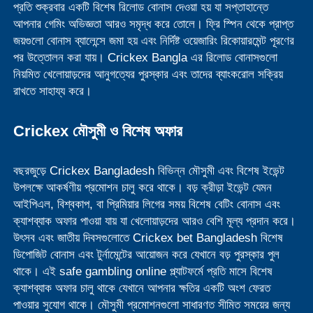
প্রতি শুক্রবার একটি বিশেষ রিলোড বোনাস দেওয়া হয় যা সপ্তাহান্তে
আপনার গেমিং অভিজ্ঞতা আরও সমৃদ্ধ করে তোলে। ফ্রি স্পিন থেকে প্রাপ্ত
জয়গুলো বোনাস ব্যালেন্সে জমা হয় এবং নির্দিষ্ট ওয়েজারিং রিকোয়ারমেন্ট পূরণের
পর উত্তোলন করা যায়। Crickex Bangla এর রিলোড বোনাসগুলো
নিয়মিত খেলোয়াড়দের আনুগত্যের পুরস্কার এবং তাদের ব্যাংকরোল সক্রিয়
রাখতে সাহায্য করে।
Crickex মৌসুমী ও বিশেষ অফার
বছরজুড়ে Crickex Bangladesh বিভিন্ন মৌসুমী এবং বিশেষ ইভেন্ট
উপলক্ষে আকর্ষণীয় প্রমোশন চালু করে থাকে। বড় ক্রীড়া ইভেন্ট যেমন
আইপিএল, বিশ্বকাপ, বা প্রিমিয়ার লিগের সময় বিশেষ বেটিং বোনাস এবং
ক্যাশব্যাক অফার পাওয়া যায় যা খেলোয়াড়দের আরও বেশি মূল্য প্রদান করে।
উৎসব এবং জাতীয় দিবসগুলোতে Crickex bet Bangladesh বিশেষ
ডিপোজিট বোনাস এবং টুর্নামেন্টের আয়োজন করে যেখানে বড় পুরস্কার পুল
থাকে। এই safe gambling online প্ল্যাটফর্মে প্রতি মাসে বিশেষ
ক্যাশব্যাক অফার চালু থাকে যেখানে আপনার ক্ষতির একটি অংশ ফেরত
পাওয়ার সুযোগ থাকে। মৌসুমী প্রমোশনগুলো সাধারণত সীমিত সময়ের জন্য