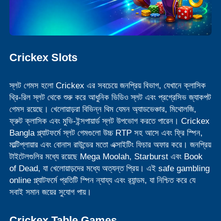
Crickex Slots
স্লট গেমস হলো Crickex এর সবচেয়ে জনপ্রিয় বিভাগ, যেখানে ক্লাসিক
থ্রি-রিল স্লট থেকে শুরু করে আধুনিক ভিডিও স্লট এবং প্রগ্রেসিভ জ্যাকপট
গেমস রয়েছে। খেলোয়াড়রা বিভিন্ন থিম যেমন অ্যাডভেঞ্চার, মিথোলজি,
ফ্রুট ক্লাসিক এবং মুভি-ইন্সপায়ার্ড স্লট উপভোগ করতে পারেন। Crickex
Bangla প্ল্যাটফর্মে স্লট গেমগুলো উচ্চ RTP সহ আসে এবং ফ্রি স্পিন,
মাল্টিপ্লায়ার এবং বোনাস রাউন্ডের মতো এক্সাইটিং ফিচার অফার করে। জনপ্রিয়
টাইটেলগুলির মধ্যে রয়েছে Mega Moolah, Starburst এবং Book
of Dead, যা খেলোয়াড়দের মধ্যে অত্যন্ত প্রিয়। এই safe gambling
online প্ল্যাটফর্মে প্রতিটি স্পিন ন্যায্য এবং র‍্যান্ডম, যা নিশ্চিত করে যে
সবাই সমান জয়ের সুযোগ পায়।
Crickex Table Games