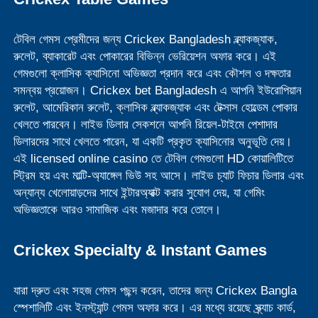
টেবিল গেমস প্রেমীদের জন্য Crickex Bangladesh ব্ল্যাকজ্যাক,
রুলেট, ব্যাকারেট এবং পোকারের বিভিন্ন ভেরিয়েশন অফার করে। এই
গেমগুলো ক্লাসিক ক্যাসিনো অভিজ্ঞতা প্রদান করে এবং কৌশল ও দক্ষতার
সমন্বয় প্রয়োজন। Crickex bet Bangladesh এ আপনি ইউরোপিয়ান
রুলেট, আমেরিকান রুলেট, ক্লাসিক ব্ল্যাকজ্যাক এবং টেক্সাস হোল্ডেম পোকার
খেলতে পারবেন। লাইভ ডিলার সেকশনে আপনি রিয়েল-টাইমে পেশাদার
ডিলারদের সাথে খেলতে পারেন, যা একটি প্রকৃত ক্যাসিনোর অনুভূতি দেয়।
এই licensed online casino তে টেবিল গেমগুলো HD কোয়ালিটিতে
স্ট্রিম হয় এবং মাল্টি-অ্যাঙ্গেল ভিউ সহ আসে। লাইভ চ্যাট ফিচার ডিলার এবং
অন্যান্য খেলোয়াড়দের সাথে ইন্টারঅ্যাক্ট করার সুযোগ দেয়, যা গেমিং
অভিজ্ঞতাকে আরও সামাজিক এবং মজাদার করে তোলে।
Crickex Specialty & Instant Games
যারা দ্রুত এবং সহজ গেমস পছন্দ করেন, তাদের জন্য Crickex Bangla
স্পেশালিটি এবং ইনস্ট্যান্ট গেমস অফার করে। এর মধ্যে রয়েছে স্ক্র্যাচ কার্ড,