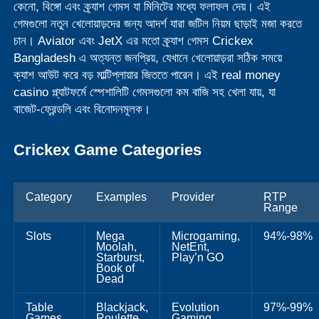
কেনো, বিঙ্গো এবং ক্র্যাশ গেমস যা মিনিটের মধ্যে ফলাফল দেয়। এই
গেমগুলো নতুন খেলোয়াড়দের জন্য আদর্শ যারা জটিল নিয়ম ছাড়াই মজা করতে
চান। Aviator এবং JetX এর মতো ক্র্যাশ গেমস Crickex
Bangladesh এ অত্যন্ত জনপ্রিয়, যেখানে খেলোয়াড়রা সঠিক সময়ে
ক্যাশ আউট করে বড় মাল্টিপ্লায়ার জিততে পারেন। এই real money
casino প্ল্যাটফর্মে স্পেশালিটি গেমসগুলো কম বাজি সহ খেলা যায়, যা
বাজেট-ফ্রেন্ডলি এবং বিনোদনমূলক।
Crickex Game Categories
Category
Examples
Provider
RTP
Range
Slots
Mega
Microgaming,
94%-98%
Moolah,
NetEnt,
Starburst,
Play’n GO
Book of
Dead
Table
Blackjack,
Evolution
97%-99%
Games
Roulette,
Gaming,