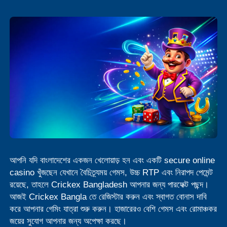
আপনি যদি বাংলাদেশের একজন খেলোয়াড় হন এবং একটি secure online
casino খুঁজছেন যেখানে বৈচিত্র্যময় গেমস, উচ্চ RTP এবং নিরাপদ পেমেন্ট
রয়েছে, তাহলে Crickex Bangladesh আপনার জন্য পারফেক্ট পছন্দ।
আজই Crickex Bangla তে রেজিস্টার করুন এবং স্বাগত বোনাস দাবি
করে আপনার গেমিং যাত্রা শুরু করুন। হাজারেরও বেশি গেমস এবং রোমাঞ্চকর
জয়ের সুযোগ আপনার জন্য অপেক্ষা করছে।