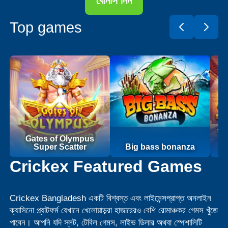
বোনাস নিন
Top games
Gates of Olympus
Play now
Play now
Super Scatter
Big bass bonanza
Crickex Featured Games
Crickex Bangladesh একটি বিশ্বস্ত এবং লাইসেন্সপ্রাপ্ত অনলাইন
ক্যাসিনো প্ল্যাটফর্ম যেখানে খেলোয়াড়রা হাজারেরও বেশি রোমাঞ্চকর গেমস খুঁজে
পাবেন। আপনি যদি স্লট, টেবিল গেমস, লাইভ ডিলার অথবা স্পেশালিটি