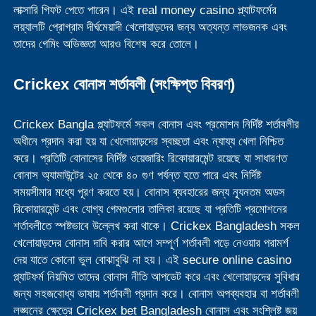
লাক্সারি গিফট পেতে পারেন। এই real money casino প্ল্যাটফর্মের
লয়্যালটি প্রোগ্রাম দীর্ঘমেয়াদী খেলোয়াড়দের জন্য অত্যন্ত লাভজনক এবং
তাদের গেমিং অভিজ্ঞতা আরও বিশেষ করে তোলে।
Crickex বোনাস শর্তাবলী (সংক্ষিপ্ত বিবরণ)
Crickex Bangla প্ল্যাটফর্মে সকল বোনাস এবং প্রমোশন নির্দিষ্ট শর্তাবলীর
অধীনে প্রদান করা হয় যা খেলোয়াড়দের স্বচ্ছতা এবং ন্যায্য খেলা নিশ্চিত
করে। প্রতিটি বোনাসের নির্দিষ্ট ওয়েজারিং রিকোয়ারমেন্ট রয়েছে যা সাধারণত
বোনাস অ্যামাউন্টের ২৫ থেকে ৪০ গুণ পর্যন্ত হতে পারে এবং নির্দিষ্ট
সময়সীমার মধ্যে পূরণ করতে হয়। বোনাস ব্যবহারের জন্য ন্যূনতম অডস
রিকোয়ারমেন্ট এবং যোগ্য গেমগুলোর তালিকা রয়েছে যা প্রতিটি প্রমোশনের
শর্তাবলীতে স্পষ্টভাবে উল্লেখ করা থাকে। Crickex Bangladesh সকল
খেলোয়াড়দের বোনাস দাবি করার আগে সম্পূর্ণ শর্তাবলী পড়ে নেওয়ার পরামর্শ
দেয় যাতে কোনো ভুল বোঝাবুঝি না হয়। এই secure online casino
প্ল্যাটফর্ম নিয়মিত তাদের বোনাস নীতি আপডেট করে এবং খেলোয়াড়দের সুবিধার
জন্য সহজবোধ্য ভাষায় শর্তাবলী প্রদান করে। বোনাস অপব্যবহার বা শর্তাবলী
লঙ্ঘনের ক্ষেত্রে Crickex bet Bangladesh বোনাস এবং সংশ্লিষ্ট জয়