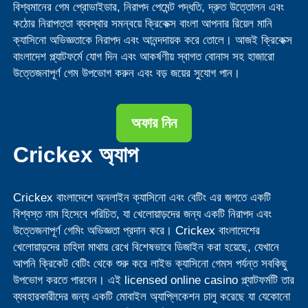
বিশ্বমানের গেম প্রোভাইডার, নিরাপদ পেমেন্ট পদ্ধতি, দ্রুত উত্তোলন এবং
কঠোর নিরাপত্তা ব্যবস্থার সমন্বয়ে ক্রিকেক্স বাংলা আপনার রিয়েল মানি
ক্যাসিনো অভিজ্ঞতাকে নিরাপদ এবং আনন্দদায়ক করে তোলে। আজই ক্রিকেক্স
বাংলাদেশ প্ল্যাটফর্মে যোগ দিন এবং আকর্ষণীয় স্বাগত বোনাস সহ হাজারো
উত্তেজনাপূর্ণ গেম উপভোগ করুন এবং বড় জয়ের সুযোগ পান।
অফার নিন
Crickex অ্যাপ
Crickex বাংলাদেশে অনলাইন ক্যাসিনো এবং বেটিং এর জগতে একটি
বিশ্বস্ত নাম হিসেবে পরিচিত, যা খেলোয়াড়দের জন্য একটি নিরাপদ এবং
উত্তেজনাপূর্ণ গেমিং অভিজ্ঞতা প্রদান করে। Crickex বাংলাদেশের
খেলোয়াড়দের চাহিদা মাথায় রেখে বিশেষভাবে ডিজাইন করা হয়েছে, যেখানে
আপনি ক্রিকেট বেটিং থেকে শুরু করে লাইভ ক্যাসিনো গেমস পর্যন্ত সবকিছু
উপভোগ করতে পারবেন। এই licensed online casino প্ল্যাটফর্মটি তার
ব্যবহারকারীদের জন্য একটি মোবাইল অ্যাপ্লিকেশন চালু করেছে যা যেকোনো