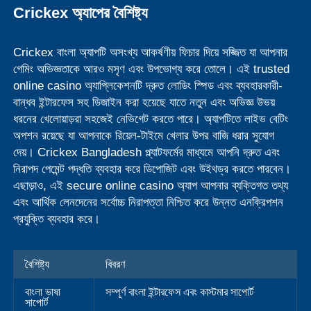
Crickex অ্যাপের বৈশিষ্ট্য
Crickex বাংলা অ্যাপটি অসংখ্য আকর্ষণীয় ফিচার দিয়ে সজ্জিত যা আপনার
গেমিং অভিজ্ঞতাকে আরও মসৃণ এবং উপভোগ্য করে তোলে। এই trusted
online casino অ্যাপ্লিকেশনটি দ্রুত লোডিং স্পিড এবং ব্যবহারকারী-
বান্ধব ইন্টারফেস সহ ডিজাইন করা হয়েছে যাতে নতুন এবং অভিজ্ঞ উভয়
ধরনের খেলোয়াড়রা সহজেই নেভিগেট করতে পারে। অ্যাপটিতে লাইভ বেটিং
অপশন রয়েছে যা আপনাকে রিয়েল-টাইমে খেলার উপর বাজি ধরার সুযোগ
দেয়। Crickex Bangladesh প্ল্যাটফর্মের মাধ্যমে আপনি দ্রুত এবং
নিরাপদ পেমেন্ট পদ্ধতি ব্যবহার করে ডিপোজিট এবং উইথড্র করতে পারবেন।
এছাড়াও, এই secure online casino অ্যাপ আপনার ব্যক্তিগত তথ্য
এবং আর্থিক লেনদেনের সর্বোচ্চ নিরাপত্তা নিশ্চিত করে উন্নত এনক্রিপশন
প্রযুক্তি ব্যবহার করে।
বৈশিষ্ট্য
বিবরণ
বাংলা ভাষা
সম্পূর্ণ বাংলা ইন্টারফেস এবং কাস্টমার সাপোর্ট
সাপোর্ট