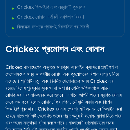
Crickex ভিআইপি এবং লয়্যালটি পুরস্কার
Crickex বোনাস শর্তাবলী সংক্ষিপ্ত বিবরণ
ক্রিকেক্স সম্পর্কে প্রায়শই জিজ্ঞাসিত প্রশ্নাবলী
Crickex প্রমোশন এবং বোনাস
Crickex বাংলাদেশের অন্যতম জনপ্রিয় অনলাইন ক্যাসিনো প্ল্যাটফর্ম যা
খেলোয়াড়দের জন্য আকর্ষণীয় বোনাস এবং প্রমোশনের বিশাল সংগ্রহ নিয়ে
এসেছে। প্রতিটি নতুন এবং নিয়মিত খেলোয়াড়ের জন্য Crickex এর
রয়েছে বিশেষ পুরস্কার ব্যবস্থা যা আপনার গেমিং অভিজ্ঞতাকে আরও
রোমাঞ্চকর এবং লাভজনক করে তুলবে। এখানে আপনি পাবেন স্বাগত বোনাস
থেকে শুরু করে রিলোড বোনাস, ফ্রি স্পিন, মৌসুমি অফার এবং বিশেষ
ভিআইপি পুরস্কার। Crickex বোনাস প্রোগ্রামটি এমনভাবে ডিজাইন করা
হয়েছে যাতে প্রতিটি খেলোয়াড় তাদের পছন্দ অনুযায়ী সর্বোচ্চ সুবিধা নিতে পারে
এবং জয়ের সম্ভাবনা বৃদ্ধি করতে পারে। বাংলাদেশি খেলোয়াড়দের জন্য
বিশেষভাবে তৈরি এই অফারগুলো স্থানীয় পেমেন্ট পদ্ধতি এবং মুদ্রার সাথে