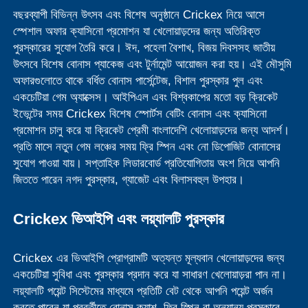
বছরব্যাপী বিভিন্ন উৎসব এবং বিশেষ অনুষ্ঠানে Crickex নিয়ে আসে
স্পেশাল অফার ক্যাসিনো প্রমোশন যা খেলোয়াড়দের জন্য অতিরিক্ত
পুরস্কারের সুযোগ তৈরি করে। ঈদ, পহেলা বৈশাখ, বিজয় দিবসসহ জাতীয়
উৎসবে বিশেষ বোনাস প্যাকেজ এবং টুর্নামেন্ট আয়োজন করা হয়। এই মৌসুমি
অফারগুলোতে থাকে বর্ধিত বোনাস পার্সেন্টেজ, বিশাল পুরস্কার পুল এবং
একচেটিয়া গেম অ্যাক্সেস। আইপিএল এবং বিশ্বকাপের মতো বড় ক্রিকেট
ইভেন্টের সময় Crickex বিশেষ স্পোর্টস বেটিং বোনাস এবং ক্যাসিনো
প্রমোশন চালু করে যা ক্রিকেট প্রেমী বাংলাদেশি খেলোয়াড়দের জন্য আদর্শ।
প্রতি মাসে নতুন গেম লঞ্চের সময় ফ্রি স্পিন এবং নো ডিপোজিট বোনাসের
সুযোগ পাওয়া যায়। সপ্তাহিক লিডারবোর্ড প্রতিযোগিতায় অংশ নিয়ে আপনি
জিততে পারেন নগদ পুরস্কার, গ্যাজেট এবং বিলাসবহুল উপহার।
Crickex ভিআইপি এবং লয়্যালটি পুরস্কার
Crickex এর ভিআইপি প্রোগ্রামটি অত্যন্ত মূল্যবান খেলোয়াড়দের জন্য
একচেটিয়া সুবিধা এবং পুরস্কার প্রদান করে যা সাধারণ খেলোয়াড়রা পান না।
লয়্যালটি পয়েন্ট সিস্টেমের মাধ্যমে প্রতিটি বেট থেকে আপনি পয়েন্ট অর্জন
করতে পারেন যা পরবর্তীতে বোনাস ক্যাশ, ফ্রি স্পিন বা অন্যান্য পুরস্কারে