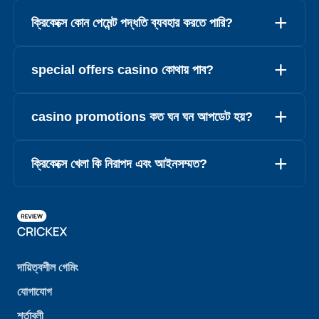
ক্রিকেক্সে কোন পেমেন্ট পদ্ধতি ব্যবহার করতে পারি?
special offers casino কোথায় পাব?
casino promotions কত ঘন ঘন আপডেট হয়?
ক্রিকেক্সে খেলা কি নিরাপদ এবং আইনসম্মত?
দায়িত্বশীল গেমিং
যোগাযোগ
শর্তাবলী